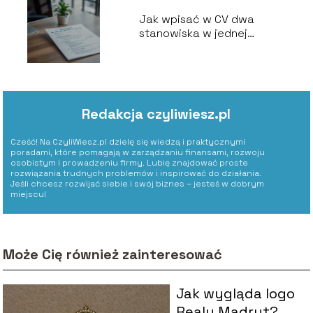
Jak wpisać w CV dwa
stanowiska w jednej
firmie?
Redakcja czyliwiesz.pl
Cześć! Na CzyliWiesz.pl dzielę się wiedzą i praktycznymi
poradami, które pomagają w zarządzaniu finansami, rozwoju
osobistym i prowadzeniu firmy. Lubię znajdować proste
rozwiązania trudnych problemów i inspirować do działania.
Jeśli chcesz rozwijać siebie i swój biznes – jesteś w dobrym
miejscu!
Może Cię również zainteresować
Jak wygląda logo
Realu Madryt?